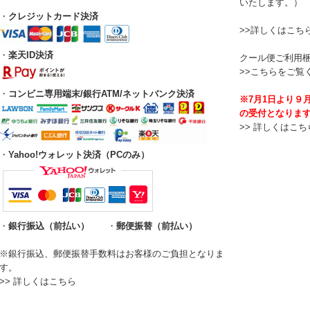
いたします。）
・
クレジットカード決済
>>
詳しくはこち
・
楽天ID決済
クール便ご利用
>>
こちらをご覧
・
コンビニ専用端末/銀行ATM/ネットバンク決済
※7月1日より９
の受付となりま
>>
詳しくはこち
・
Yahoo!ウォレット決済（PCのみ）
・
銀行振込（前払い）
・
郵便振替（前払い）
※銀行振込、郵便振替手数料はお客様のご負担となりま
す。
>>
詳しくはこちら