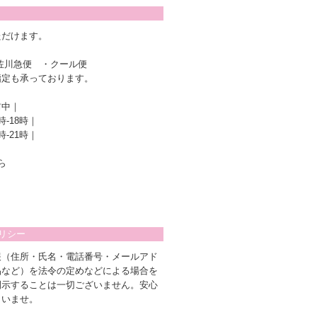
ただけます。
佐川急便 ・クール便
指定も承っております。
前中｜
時-18時｜
時-21時｜
ら
リシー
報（住所・氏名・電話番号・メールアド
品など）を法令の定めなどによる場合を
開示することは一切ございません。安心
さいませ。