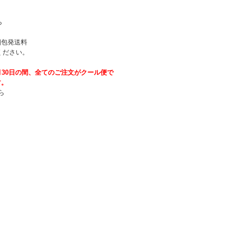
ら
梱包発送料
ください。
月30日の間、全てのご注文がクール便で
す。
ら