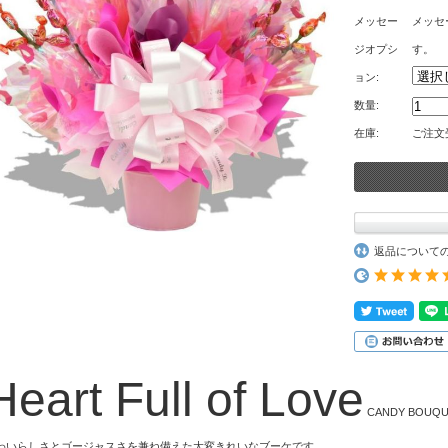
メッセー
メッセ
ジオプシ
す。
ョン:
数量:
在庫:
ご注文
返品について
Heart Full of Love
CANDY BOUQU
わいらしさとゴージャスさを兼ね備えた大変きれいなブーケです。