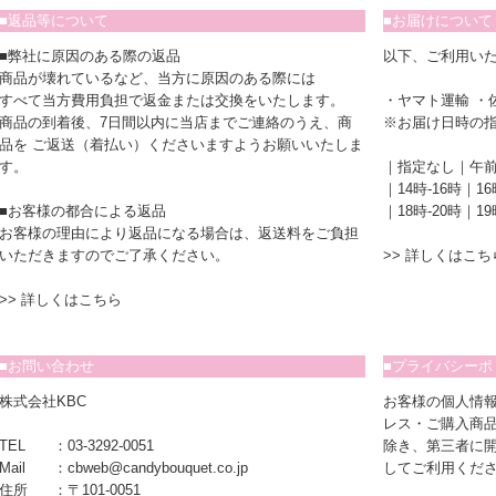
■返品等について
■お届けについて
■弊社に原因のある際の返品
以下、ご利用い
商品が壊れているなど、当方に原因のある際には
すべて当方費用負担で返金または交換をいたします。
・ヤマト運輸 ・
商品の到着後、7日間以内に当店までご連絡のうえ、商
※お届け日時の
品を ご返送（着払い）くださいますようお願いいたしま
す。
｜指定なし｜午
｜14時-16時｜16
■お客様の都合による返品
｜18時-20時｜19
お客様の理由により返品になる場合は、返送料をご負担
いただきますのでご了承ください。
>>
詳しくはこち
>>
詳しくはこちら
■お問い合わせ
■プライバシーポ
株式会社KBC
お客様の個人情
レス・ご購入商
TEL
：
03-3292-0051
除き、第三者に
Mail
：
cbweb@candybouquet.co.jp
してご利用くだ
住所
：
〒101-0051