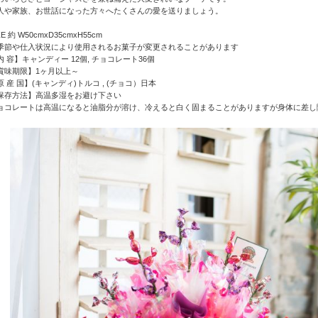
人や家族、お世話になった方々へたくさんの愛を送りましょう。
ZE 約 W50cmxD35cmxH55cm
季節や仕入状況により使用されるお菓子が変更されることがあります
内 容】キャンディー 12個, チョコレート36個
賞味期限】1ヶ月以上～
原 産 国】(キャンディ)トルコ , (チョコ）日本
保存方法】高温多湿をお避け下さい
ョコレートは高温になると油脂分が溶け、冷えると白く固まることがありますが身体に差し